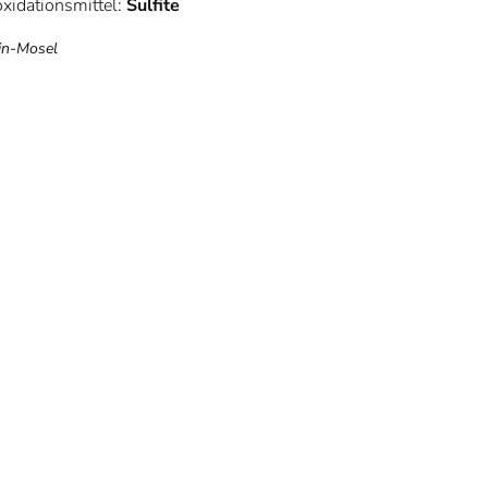
xidationsmittel:
Sulfite
in-Mosel